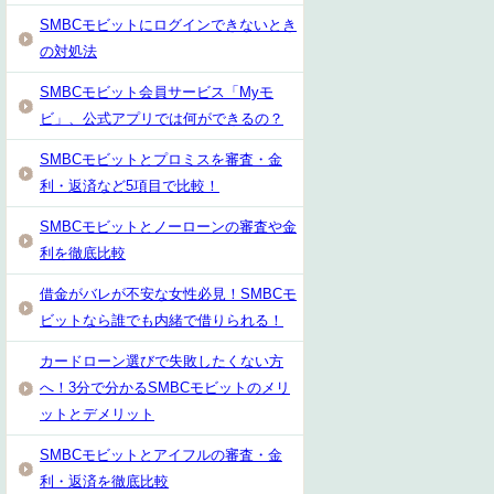
SMBCモビットにログインできないとき
の対処法
SMBCモビット会員サービス「Myモ
ビ」、公式アプリでは何ができるの？
SMBCモビットとプロミスを審査・金
利・返済など5項目で比較！
SMBCモビットとノーローンの審査や金
利を徹底比較
借金がバレが不安な女性必見！SMBCモ
ビットなら誰でも内緒で借りられる！
カードローン選びで失敗したくない方
へ！3分で分かるSMBCモビットのメリ
ットとデメリット
SMBCモビットとアイフルの審査・金
利・返済を徹底比較