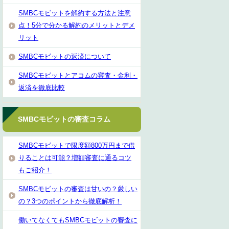
SMBCモビットを解約する方法と注意
点！5分で分かる解約のメリットとデメ
リット
SMBCモビットの返済について
SMBCモビットとアコムの審査・金利・
返済を徹底比較
SMBCモビットの審査コラム
SMBCモビットで限度額800万円まで借
りることは可能？増額審査に通るコツ
もご紹介！
SMBCモビットの審査は甘いの？厳しい
の？3つのポイントから徹底解析！
働いてなくてもSMBCモビットの審査に