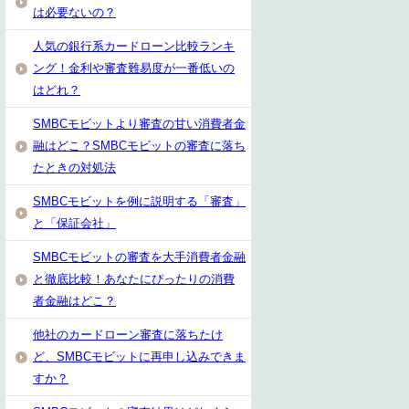
は必要ないの？
人気の銀行系カードローン比較ランキ
ング！金利や審査難易度が一番低いの
はどれ？
SMBCモビットより審査の甘い消費者金
融はどこ？SMBCモビットの審査に落ち
たときの対処法
SMBCモビットを例に説明する「審査」
と「保証会社」
SMBCモビットの審査を大手消費者金融
と徹底比較！あなたにぴったりの消費
者金融はどこ？
他社のカードローン審査に落ちたけ
ど、SMBCモビットに再申し込みできま
すか？