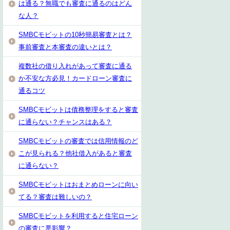
は通る？無職でも審査に通るのはどん
な人？
SMBCモビットの10秒簡易審査とは？
事前審査と本審査の違いとは？
複数社の借り入れがあって審査に通る
か不安な方必見！カードローン審査に
通るコツ
SMBCモビットは債務整理をすると審査
に通らない？チャンスはある？
SMBCモビットの審査では信用情報のど
こが見られる？他社借入があると審査
に通らない？
SMBCモビットはおまとめローンに向い
てる？審査は難しいの？
SMBCモビットを利用すると住宅ローン
の審査に悪影響？