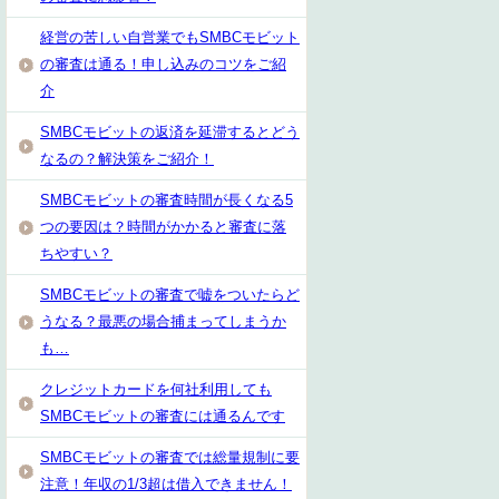
経営の苦しい自営業でもSMBCモビット
の審査は通る！申し込みのコツをご紹
介
SMBCモビットの返済を延滞するとどう
なるの？解決策をご紹介！
SMBCモビットの審査時間が長くなる5
つの要因は？時間がかかると審査に落
ちやすい？
SMBCモビットの審査で嘘をついたらど
うなる？最悪の場合捕まってしまうか
も…
クレジットカードを何社利用しても
SMBCモビットの審査には通るんです
SMBCモビットの審査では総量規制に要
注意！年収の1/3超は借入できません！