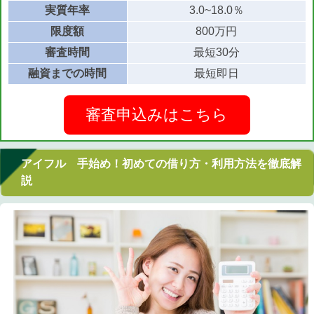
実質年率
3.0~18.0％
限度額
800万円
審査時間
最短30分
融資までの時間
最短即日
審査申込みはこちら
アイフル 手始め！初めての借り方・利用方法を徹底解
説