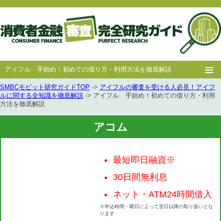
アイフル 手始め！初めての借り方・利用方法を徹底解説
SMBCモビット研究ガイドTOP
->
アイフルの審査を受ける人必見！アイフ
ホー
消費者
中小消費者
キャッシング
キャッシング
ルに関する全知識を徹底解説
-> アイフル 手始め！初めての借り方・利用
方法を徹底解説
ム
金融
金融
審査
豆知識
アコム
最短即日融資※
30日間無利息
ネット・ATM24時間借入
※申込時間・曜日によって翌日以降の取り扱いとな
ります