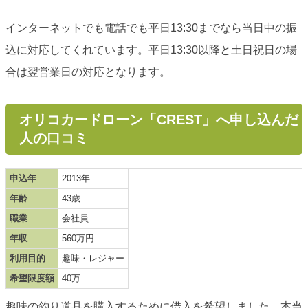
インターネットでも電話でも平日13:30までなら当日中の振
込に対応してくれています。平日13:30以降と土日祝日の場
合は翌営業日の対応となります。
オリコカードローン「CREST」へ申し込んだ
人の口コミ
申込年
2013年
年齢
43歳
職業
会社員
年収
560万円
利用目的
趣味・レジャー
希望限度額
40万
趣味の釣り道具を購入するために借入を希望しました。本当