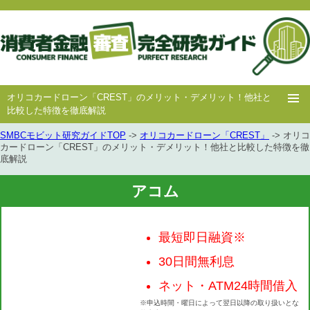
オリコカードローン「CREST」のメリット・デメリット！他社と
比較した特徴を徹底解説
SMBCモビット研究ガイドTOP
->
オリコカードローン「CREST」
-> オリコ
ホー
消費者
中小消費者
キャッシング
キャッシング
カードローン「CREST」のメリット・デメリット！他社と比較した特徴を徹
底解説
ム
金融
金融
審査
豆知識
アコム
最短即日融資※
30日間無利息
ネット・ATM24時間借入
※申込時間・曜日によって翌日以降の取り扱いとな