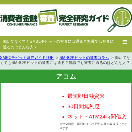
働いてなくてもSMBCモビットの審査には通る？無職でも審査に
通るのはどんな人？
SMBCモビット研究ガイドTOP
->
SMBCモビットの審査コラム
-> 働いてな
ホー
消費者
中小消費者
キャッシング
キャッシング
くてもSMBCモビットの審査には通る？無職でも審査に通るのはどんな人？
ム
金融
金融
審査
豆知識
アコム
最短即日融資※
30日間無利息
ネット・ATM24時間借入
※申込時間・曜日によって翌日以降の取り扱いとな
ります