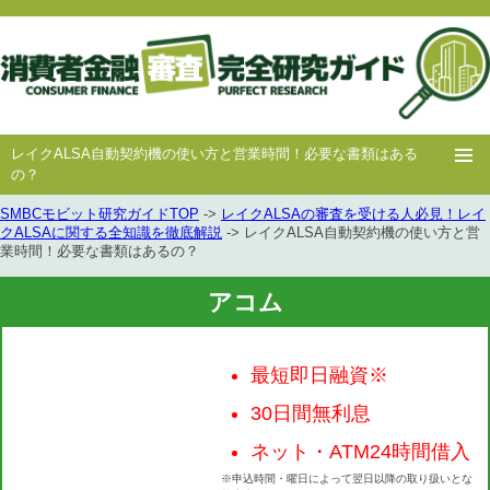
レイクALSA自動契約機の使い方と営業時間！必要な書類はある
の？
SMBCモビット研究ガイドTOP
->
レイクALSAの審査を受ける人必見！レイ
ホー
消費者
中小消費者
キャッシング
キャッシング
クALSAに関する全知識を徹底解説
-> レイクALSA自動契約機の使い方と営
業時間！必要な書類はあるの？
ム
金融
金融
審査
豆知識
アコム
最短即日融資※
30日間無利息
ネット・ATM24時間借入
※申込時間・曜日によって翌日以降の取り扱いとな