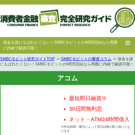
借金を誰にもばれたくない！SMBCモビットのWEB完結なら周囲
に内緒で融資可能！
SMBCモビット研究ガイドTOP
->
SMBCモビットの審査コラム
-> 借金を誰
ホー
消費者
中小消費者
キャッシング
キャッシング
にもばれたくない！SMBCモビットのWEB完結なら周囲に内緒で融資可能！
ム
金融
金融
審査
豆知識
アコム
最短即日融資※
30日間無利息
ネット・ATM24時間借入
※申込時間・曜日によって翌日以降の取り扱いとな
ります