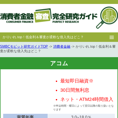
かりいれ.top！低金利＆審査が柔軟な借入先はどこ？
SMBCモビット研究ガイドTOP
->
消費者金融
-> かりいれ.top！低金利＆審
ホー
消費者
中小消費者
キャッシング
キャッシング
査が柔軟な借入先はどこ？
ム
金融
金融
審査
豆知識
アコム
最短即日融資※
30日間無利息
ネット・ATM24時間借入
※申込時間・曜日によって翌日以降の取り扱いとな
ります
実質年率
3.0~18.0％