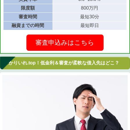
限度額
800万円
審査時間
最短30分
融資までの時間
最短即日
審査申込みはこちら
かりいれ.top！低金利＆審査が柔軟な借入先はどこ？