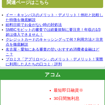
関連ページはこちら
イー・キャンパスのメリット・デメリット！他社と比較し
た特徴を徹底解説
給料日前でお金がない時の対処法
SMBCモビットの審査では総量規制に要注意！年収の1/3
超は借入できません！
クレジットカードのキャッシングって何？利用方法と注意
点を徹底解説
名古屋・愛知にある審査の甘いおすすめ消費者金融はど
こ？
プロミス「アプリローン」のメリット・デメリット！実際
に利用した人たちの口コミ・評判
アコム
最短即日融資※
30日間無利息