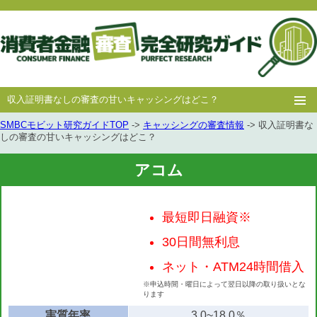
収入証明書なしの審査の甘いキャッシングはどこ？
SMBCモビット研究ガイドTOP
->
キャッシングの審査情報
-> 収入証明書な
ホー
消費者
中小消費者
キャッシング
キャッシング
しの審査の甘いキャッシングはどこ？
ム
金融
金融
審査
豆知識
アコム
最短即日融資※
30日間無利息
ネット・ATM24時間借入
※申込時間・曜日によって翌日以降の取り扱いとな
ります
実質年率
3.0~18.0％