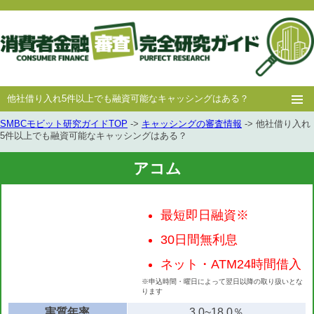
他社借り入れ5件以上でも融資可能なキャッシングはある？
SMBCモビット研究ガイドTOP
->
キャッシングの審査情報
-> 他社借り入れ
ホー
消費者
中小消費者
キャッシング
キャッシング
5件以上でも融資可能なキャッシングはある？
ム
金融
金融
審査
豆知識
アコム
最短即日融資※
30日間無利息
ネット・ATM24時間借入
※申込時間・曜日によって翌日以降の取り扱いとな
ります
実質年率
3.0~18.0％