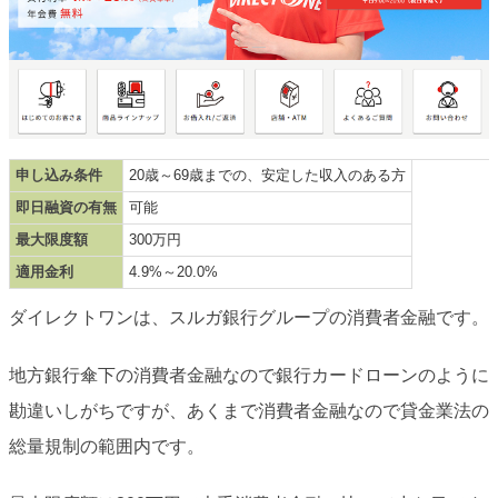
申し込み条件
20歳～69歳までの、安定した収入のある方
即日融資の有無
可能
最大限度額
300万円
適用金利
4.9%～20.0%
ダイレクトワンは、スルガ銀行グループの消費者金融です。
地方銀行傘下の消費者金融なので銀行カードローンのように
勘違いしがちですが、あくまで消費者金融なので貸金業法の
総量規制の範囲内です。