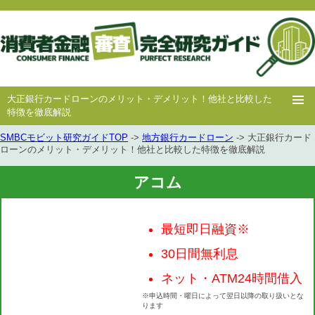
大正銀行カードローンのメリット・デメリット！他社と比較した
特徴を徹底解説
SMBCモビット研究ガイドTOP
->
地方銀行カードローン
-> 大正銀行カード
ホー
消費者
中小消費者
キャッシング
キャッシング
ローンのメリット・デメリット！他社と比較した特徴を徹底解説
ム
金融
金融
審査
豆知識
アコム
最短即日融資※
30日間無利息
ネット・ATM24時間借入
※申込時間・曜日によって翌日以降の取り扱いとな
ります