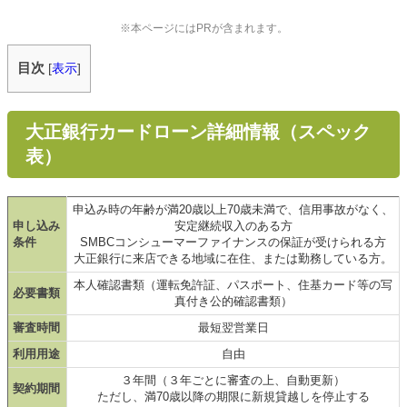
※本ページにはPRが含まれます。
目次
[
表示
]
大正銀行カードローン詳細情報（スペック
表）
申込み時の年齢が満20歳以上70歳未満で、信用事故がなく、
申し込み
安定継続収入のある方
条件
SMBCコンシューマーファイナンスの保証が受けられる方
大正銀行に来店できる地域に在住、または勤務している方。
本人確認書類（運転免許証、パスポート、住基カード等の写
必要書類
真付き公的確認書類）
審査時間
最短翌営業日
利用用途
自由
３年間（３年ごとに審査の上、自動更新）
契約期間
ただし、満70歳以降の期限に新規貸越しを停止する