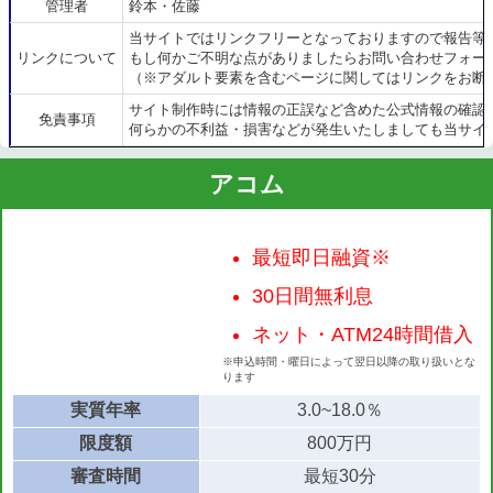
管理者
鈴本・佐藤
当サイトではリンクフリーとなっておりますので報告等
リンクについて
もし何かご不明な点がありましたらお問い合わせフォー
（※アダルト要素を含むページに関してはリンクをお断
サイト制作時には情報の正誤など含めた公式情報の確認
免責事項
何らかの不利益・損害などが発生いたしましても当サイ
アコム
最短即日融資※
30日間無利息
ネット・ATM24時間借入
※申込時間・曜日によって翌日以降の取り扱いとな
ります
実質年率
3.0~18.0％
限度額
800万円
審査時間
最短30分