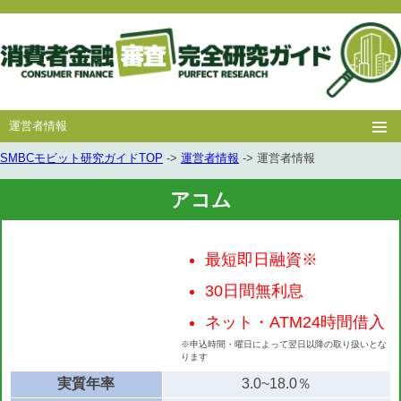
運営者情報
SMBCモビット研究ガイドTOP
->
運営者情報
-> 運営者情報
ホー
消費者
中小消費者
キャッシング
キャッシング
ム
金融
金融
アコム
審査
豆知識
最短即日融資※
30日間無利息
ネット・ATM24時間借入
※申込時間・曜日によって翌日以降の取り扱いとな
ります
実質年率
3.0~18.0％