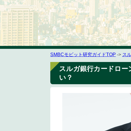
SMBCモビット研究ガイドTOP
->
ス
スルガ銀行カードロー
い？