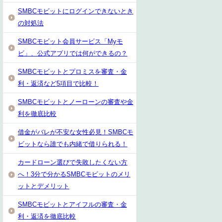
SMBCモビットにログインできないとき
の対処法
SMBCモビット会員サービス「Myモ
ビ」、公式アプリでは何ができるの？
SMBCモビットとプロミスを審査・金
利・返済など5項目で比較！
SMBCモビットとノーローンの審査や金
利を徹底比較
借金がバレが不安な女性必見！SMBCモ
ビットなら誰でも内緒で借りられる！
カードローン選びで失敗したくない方
へ！3分で分かるSMBCモビットのメリ
ットとデメリット
SMBCモビットとアイフルの審査・金
利・返済を徹底比較