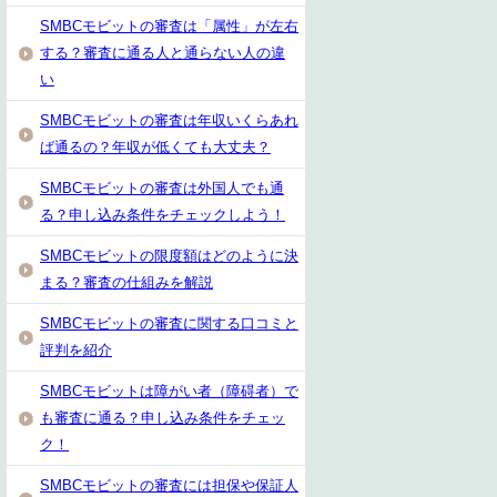
SMBCモビットの審査は「属性」が左右
する？審査に通る人と通らない人の違
い
SMBCモビットの審査は年収いくらあれ
ば通るの？年収が低くても大丈夫？
SMBCモビットの審査は外国人でも通
る？申し込み条件をチェックしよう！
SMBCモビットの限度額はどのように決
まる？審査の仕組みを解説
SMBCモビットの審査に関する口コミと
評判を紹介
SMBCモビットは障がい者（障碍者）で
も審査に通る？申し込み条件をチェッ
ク！
SMBCモビットの審査には担保や保証人