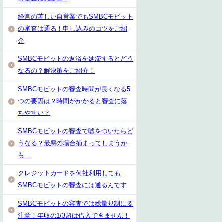
経営の苦しい自営業でもSMBCモビット
の審査は通る！申し込みのコツをご紹
介
SMBCモビットの返済を延滞するとどう
なるの？解決策をご紹介！
SMBCモビットの審査時間が長くなる5
つの要因は？時間がかかると審査に落
ちやすい？
SMBCモビットの審査で嘘をついたらど
うなる？最悪の場合捕まってしまうか
も…
クレジットカードを何社利用しても
SMBCモビットの審査には通るんです
SMBCモビットの審査では総量規制に要
注意！年収の1/3超は借入できません！