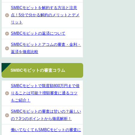
SMBCモビットを解約する方法と注意
点！5分で分かる解約のメリットとデメ
リット
SMBCモビットの返済について
SMBCモビットとアコムの審査・金利・
返済を徹底比較
SMBCモビットの審査コラム
SMBCモビットで限度額800万円まで借
りることは可能？増額審査に通るコツ
もご紹介！
SMBCモビットの審査は甘いの？厳しい
の？3つのポイントから徹底解析！
働いてなくてもSMBCモビットの審査に