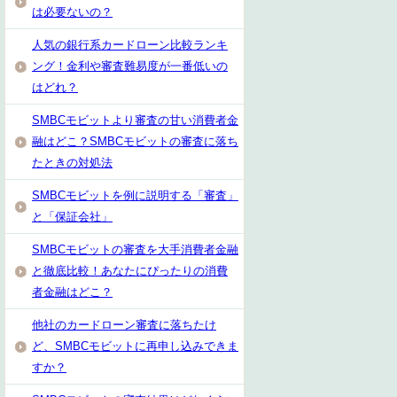
は必要ないの？
人気の銀行系カードローン比較ランキ
ング！金利や審査難易度が一番低いの
はどれ？
SMBCモビットより審査の甘い消費者金
融はどこ？SMBCモビットの審査に落ち
たときの対処法
SMBCモビットを例に説明する「審査」
と「保証会社」
SMBCモビットの審査を大手消費者金融
と徹底比較！あなたにぴったりの消費
者金融はどこ？
他社のカードローン審査に落ちたけ
ど、SMBCモビットに再申し込みできま
すか？