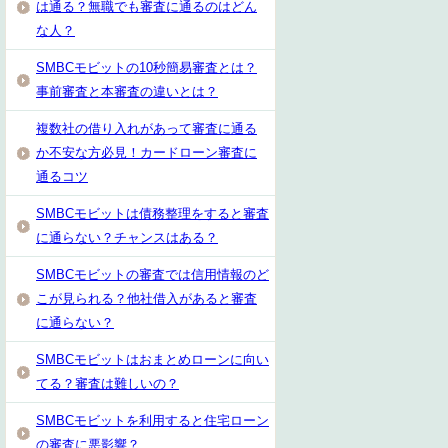
は通る？無職でも審査に通るのはどん
な人？
SMBCモビットの10秒簡易審査とは？
事前審査と本審査の違いとは？
複数社の借り入れがあって審査に通る
か不安な方必見！カードローン審査に
通るコツ
SMBCモビットは債務整理をすると審査
に通らない？チャンスはある？
SMBCモビットの審査では信用情報のど
こが見られる？他社借入があると審査
に通らない？
SMBCモビットはおまとめローンに向い
てる？審査は難しいの？
SMBCモビットを利用すると住宅ローン
の審査に悪影響？