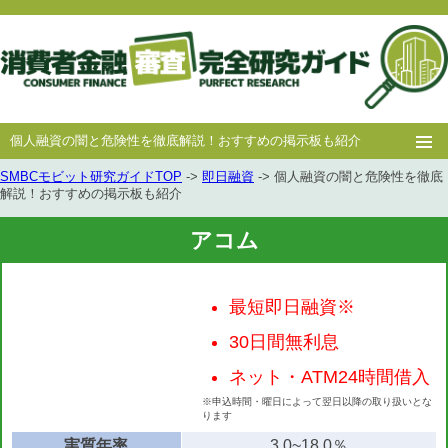
個人融資の闇と危険性を徹底解説！おすすめの掲示板も紹介
SMBCモビット研究ガイドTOP
->
即日融資
-> 個人融資の闇と危険性を徹底
ホー
消費者
中小消費者
キャッシング
キャッシング
解説！おすすめの掲示板も紹介
ム
金融
金融
審査
豆知識
アコム
最短即日融資※
30日間無利息
ネット・ATM24時間借入
※申込時間・曜日によって翌日以降の取り扱いとな
ります
実質年率
3.0~18.0％