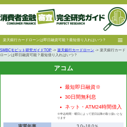
楽天銀行カードローンは即日融資可能？最短借り入れはいつ？
SMBCモビット研究ガイドTOP
->
楽天銀行カードローン
-> 楽天銀行カード
ホー
消費者
中小消費者
キャッシング
キャッシング
ローンは即日融資可能？最短借り入れはいつ？
ム
金融
金融
審査
豆知識
アコム
最短即日融資※
30日間無利息
ネット・ATM24時間借入
※申込時間・曜日によって翌日以降の取り扱いとな
ります
実質年率
3.0~18.0％