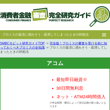
プロミスの返済に遅れそう・延滞してしまったときの対処法
SMBCモビット研究ガイドTOP
->
完全版！プロミスの審査を受ける前に知
ホー
消費者
中小消費者
キャッシング
キャッシング
っておくべきプロミスの全知識
-> プロミスの返済に遅れそう・延滞してし
まったときの対処法
ム
金融
金融
審査
豆知識
アコム
最短即日融資※
30日間無利息
ネット・ATM24時間借入
※申込時間・曜日によって翌日以降の取り扱いとな
ります