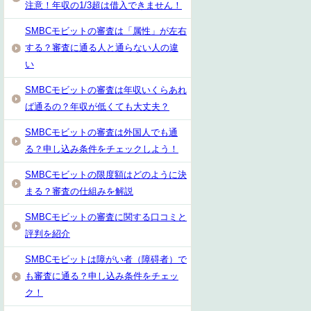
注意！年収の1/3超は借入できません！
SMBCモビットの審査は「属性」が左右
する？審査に通る人と通らない人の違
い
SMBCモビットの審査は年収いくらあれ
ば通るの？年収が低くても大丈夫？
SMBCモビットの審査は外国人でも通
る？申し込み条件をチェックしよう！
SMBCモビットの限度額はどのように決
まる？審査の仕組みを解説
SMBCモビットの審査に関する口コミと
評判を紹介
SMBCモビットは障がい者（障碍者）で
も審査に通る？申し込み条件をチェッ
ク！