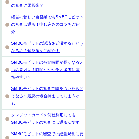
の審査に悪影響？
経営の苦しい自営業でもSMBCモビット
の審査は通る！申し込みのコツをご紹
介
SMBCモビットの返済を延滞するとどう
なるの？解決策をご紹介！
SMBCモビットの審査時間が長くなる5
つの要因は？時間がかかると審査に落
ちやすい？
SMBCモビットの審査で嘘をついたらど
うなる？最悪の場合捕まってしまうか
も…
クレジットカードを何社利用しても
SMBCモビットの審査には通るんです
SMBCモビットの審査では総量規制に要