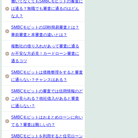
働いてなくてもSMBCモビットの審査に
は通る？無職でも審査に通るのはどん
な人？
SMBCモビットの10秒簡易審査とは？
事前審査と本審査の違いとは？
複数社の借り入れがあって審査に通る
か不安な方必見！カードローン審査に
通るコツ
SMBCモビットは債務整理をすると審査
に通らない？チャンスはある？
SMBCモビットの審査では信用情報のど
こが見られる？他社借入があると審査
に通らない？
SMBCモビットはおまとめローンに向い
てる？審査は難しいの？
SMBCモビットを利用すると住宅ローン