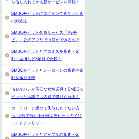
ら借り入れできる新サービスを開始！
SMBCモビットにログインできないとき
の対処法
SMBCモビット会員サービス「Myモ
ビ」、公式アプリでは何ができるの？
SMBCモビットとプロミスを審査・金
利・返済など5項目で比較！
SMBCモビットとノーローンの審査や金
利を徹底比較
借金がバレが不安な女性必見！SMBCモ
ビットなら誰でも内緒で借りられる！
カードローン選びで失敗したくない方
へ！3分で分かるSMBCモビットのメリ
ットとデメリット
SMBCモビットとアイフルの審査・金