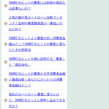
SMBCモビットの審査には担保や保証人
は必要ないの？
人気の銀行系カードローン比較ランキ
ング！金利や審査難易度が一番低いの
はどれ？
SMBCモビットより審査の甘い消費者金
融はどこ？SMBCモビットの審査に落ち
たときの対処法
SMBCモビットを例に説明する「審査」
と「保証会社」
SMBCモビットの審査を大手消費者金融
と徹底比較！あなたにぴったりの消費
者金融はどこ？
他社のカードローン審査に落ちたけ
ど、SMBCモビットに再申し込みできま
すか？