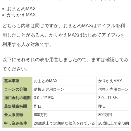
おまとめMAX
かりかえMAX
どちらも内容は同じですが、おまとめMAXはアイフルを利
用したことがある人、かりかえMAXははじめてアイフルを
利用する人が対象です。
以下にそれぞれの表を用意しましたので、まずは確認してみ
てください。
基本事項
おまとめMAX
かりかえMAX
ローンの分類
借換え専用ローン
借換え専用ローン
適用金利の範囲
3.0～17.5%
3.0～17.5%
最短融資時間
即日
即日
最大限度額
800万円
800万円
申し込み条件
20歳以上で定期的な収入を得ている
20歳以上で定期的