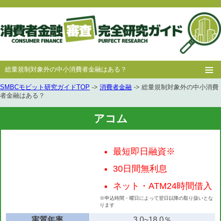
総量規制対象外の中小消費者金融はある？
SMBCモビット研究ガイドTOP
->
消費者金融
-> 総量規制対象外の中小消費
ホー
消費者
中小消費者
キャッシング
キャッシング
者金融はある？
ム
金融
金融
審査
豆知識
アコム
最短即日融資※
30日間無利息
ネット・ATM24時間借入
※申込時間・曜日によって翌日以降の取り扱いとな
ります
実質年率
3.0~18.0％