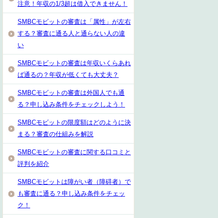
注意！年収の1/3超は借入できません！
SMBCモビットの審査は「属性」が左右
する？審査に通る人と通らない人の違
い
SMBCモビットの審査は年収いくらあれ
ば通るの？年収が低くても大丈夫？
SMBCモビットの審査は外国人でも通
る？申し込み条件をチェックしよう！
SMBCモビットの限度額はどのように決
まる？審査の仕組みを解説
SMBCモビットの審査に関する口コミと
評判を紹介
SMBCモビットは障がい者（障碍者）で
も審査に通る？申し込み条件をチェッ
ク！