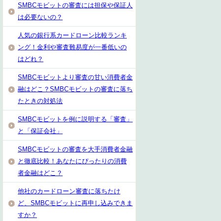
SMBCモビットの審査には担保や保証人
は必要ないの？
人気の銀行系カードローン比較ランキ
ング！金利や審査難易度が一番低いの
はどれ？
SMBCモビットより審査の甘い消費者金
融はどこ？SMBCモビットの審査に落ち
たときの対処法
SMBCモビットを例に説明する「審査」
と「保証会社」
SMBCモビットの審査を大手消費者金融
と徹底比較！あなたにぴったりの消費
者金融はどこ？
他社のカードローン審査に落ちたけ
ど、SMBCモビットに再申し込みできま
すか？