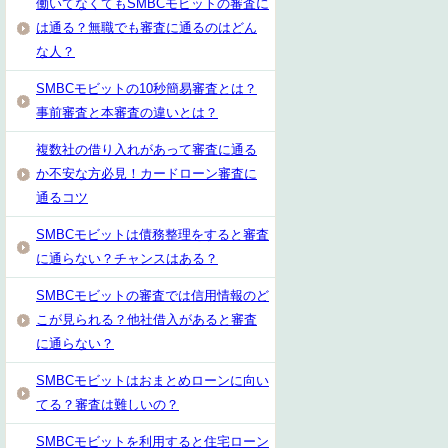
働いてなくてもSMBCモビットの審査に
は通る？無職でも審査に通るのはどん
な人？
SMBCモビットの10秒簡易審査とは？
事前審査と本審査の違いとは？
複数社の借り入れがあって審査に通る
か不安な方必見！カードローン審査に
通るコツ
SMBCモビットは債務整理をすると審査
に通らない？チャンスはある？
SMBCモビットの審査では信用情報のど
こが見られる？他社借入があると審査
に通らない？
SMBCモビットはおまとめローンに向い
てる？審査は難しいの？
SMBCモビットを利用すると住宅ローン