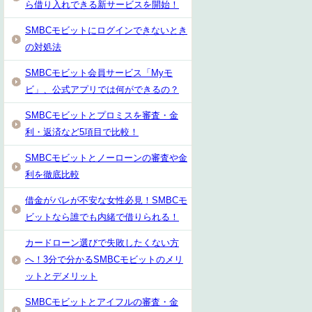
ら借り入れできる新サービスを開始！
SMBCモビットにログインできないとき
の対処法
SMBCモビット会員サービス「Myモ
ビ」、公式アプリでは何ができるの？
SMBCモビットとプロミスを審査・金
利・返済など5項目で比較！
SMBCモビットとノーローンの審査や金
利を徹底比較
借金がバレが不安な女性必見！SMBCモ
ビットなら誰でも内緒で借りられる！
カードローン選びで失敗したくない方
へ！3分で分かるSMBCモビットのメリ
ットとデメリット
SMBCモビットとアイフルの審査・金