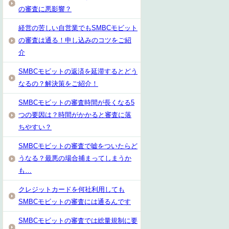
の審査に悪影響？
経営の苦しい自営業でもSMBCモビット
の審査は通る！申し込みのコツをご紹
介
SMBCモビットの返済を延滞するとどう
なるの？解決策をご紹介！
SMBCモビットの審査時間が長くなる5
つの要因は？時間がかかると審査に落
ちやすい？
SMBCモビットの審査で嘘をついたらど
うなる？最悪の場合捕まってしまうか
も…
クレジットカードを何社利用しても
SMBCモビットの審査には通るんです
SMBCモビットの審査では総量規制に要