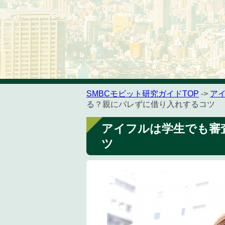
SMBCモビット研究ガイドTOP
->
ア
る？親にバレずに借り入れするコツ
アイフルは学生でも審
ツ