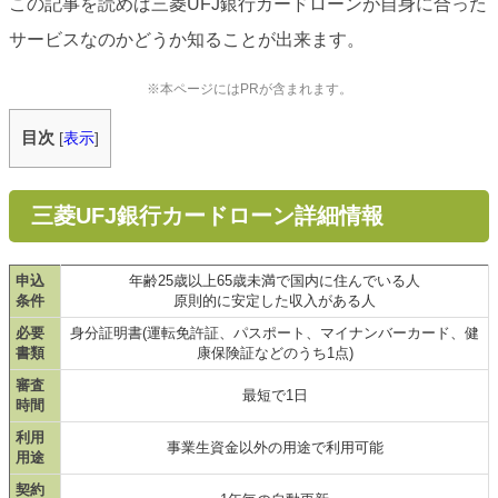
この記事を読めば三菱UFJ銀行カードローンが自身に合った
サービスなのかどうか知ることが出来ます。
※本ページにはPRが含まれます。
目次
[
表示
]
三菱UFJ銀行カードローン詳細情報
申込
年齢25歳以上65歳未満で国内に住んでいる人
条件
原則的に安定した収入がある人
必要
身分証明書(運転免許証、パスポート、マイナンバーカード、健
書類
康保険証などのうち1点)
審査
最短で1日
時間
利用
事業生資金以外の用途で利用可能
用途
契約