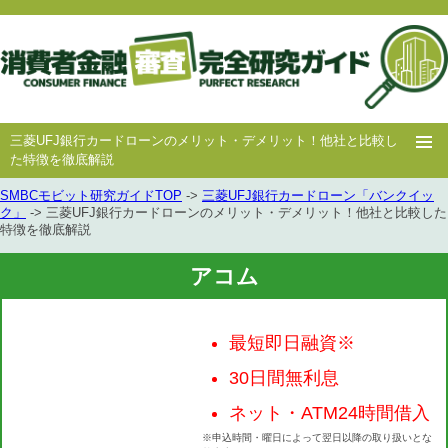
三菱UFJ銀行カードローンのメリット・デメリット！他社と比較し
た特徴を徹底解説
SMBCモビット研究ガイドTOP
->
三菱UFJ銀行カードローン「バンクイッ
ホー
消費者
中小消費者
キャッシング
キャッシング
ク」
-> 三菱UFJ銀行カードローンのメリット・デメリット！他社と比較した
特徴を徹底解説
ム
金融
金融
審査
豆知識
アコム
最短即日融資※
30日間無利息
ネット・ATM24時間借入
※申込時間・曜日によって翌日以降の取り扱いとな