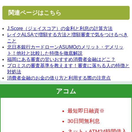
関連ページはこちら
J.Score（ジェイスコア）の金利と利息の計算方法
レイクALSAで増額する方法と増額審査で気をつけるべき
こと
北日本銀行カードローンASUMOのメリット・デメリッ
ト！他社と比較した特徴を徹底解説
福岡にある審査の甘いおすすめ消費者金融はどこ？
プロミスの審査基準を教えます！審査に落ちる人の特徴と
対処法
消費者金融のお金の借り方と利用する際の注意点
アコム
最短即日融資※
30日間無利息
ネット・ATM24時間借入