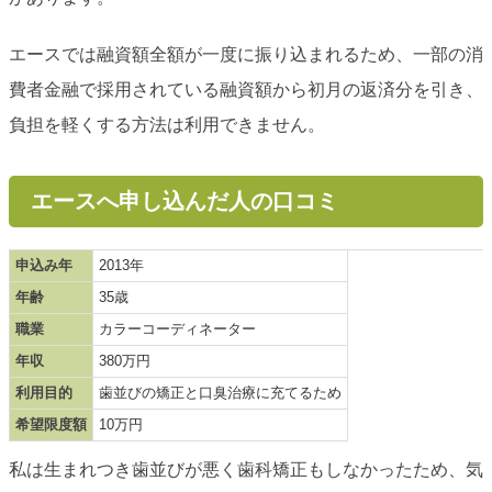
エースでは融資額全額が一度に振り込まれるため、一部の消
費者金融で採用されている融資額から初月の返済分を引き、
負担を軽くする方法は利用できません。
エースへ申し込んだ人の口コミ
申込み年
2013年
年齢
35歳
職業
カラーコーディネーター
年収
380万円
利用目的
歯並びの矯正と口臭治療に充てるため
希望限度額
10万円
私は生まれつき歯並びが悪く歯科矯正もしなかったため、気