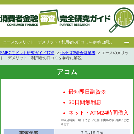
エースのメリット・デメリット！利用者の口コミを参考に解説
SMBCモビット研究ガイドTOP
->
中小消費者金融業者
-> エースのメリッ
ホー
消費者
中小消費者
キャッシング
キャッシング
ト・デメリット！利用者の口コミを参考に解説
ム
金融
金融
審査
豆知識
アコム
最短即日融資※
30日間無利息
ネット・ATM24時間借入
※申込時間・曜日によって翌日以降の取り扱いとな
ります
実質年率
3.0~18.0％