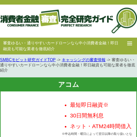
審査ゆるい・通りやすいカードローンなら中小消費者金融！即日
融資も可能な業者を徹底紹介
SMBCモビット研究ガイドTOP
->
キャッシングの審査情報
-> 審査ゆるい・
ホー
消費者
中小消費者
キャッシング
キャッシング
通りやすいカードローンなら中小消費者金融！即日融資も可能な業者を徹底
紹介
ム
金融
金融
審査
豆知識
アコム
最短即日融資※
30日間無利息
ネット・ATM24時間借入
※申込時間・曜日によって翌日以降の取り扱いとな