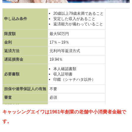
20歳以上79歳未満であること
申し込み条件
安定した収入があること
返済能力が備わっていること
限度額
最大50万円
金利
17％～19％
返済方法
元利均等返済方式
遅延損害金
19.94％
本人確認書類
必要書類
収入証明書
印鑑（シャチハタ以外）
担保や連帯保証人の有無
不要
審査
必須
保証会社
なし
キャッシングエイワは1961年創業の老舗中小消費者金融で
即日融資
可能
す。