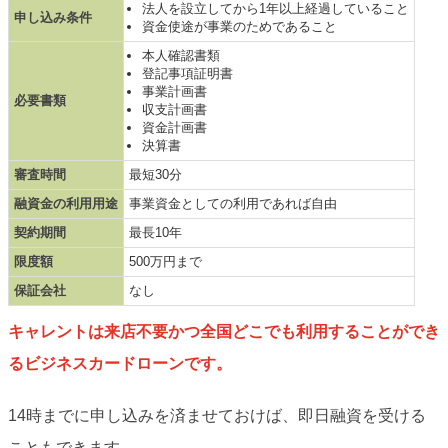
法人を設立してから1年以上経過していること
申し込み条件
資金使途が事業のためであること
本人確認書類
登記事項証明書
事業計画書
必要書類
収支計画書
資金計画書
決算書
審査時間
最短30分
融資金の利用用途
事業資金としての利用であれば自由
契約期間
最長10年
限度額
500万円まで
保証会社
なし
キャレントは来店不要かつ全国どこでも利用することができ
るビジネスカードローンです。
14時までに申し込みを済ませておけば、即日融資を受ける
こともできます。