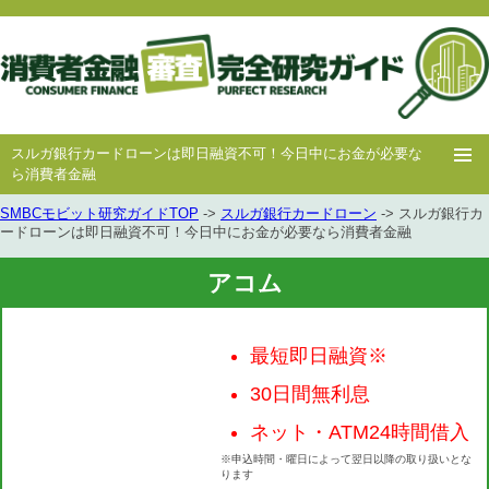
スルガ銀行カードローンは即日融資不可！今日中にお金が必要な
ら消費者金融
SMBCモビット研究ガイドTOP
->
スルガ銀行カードローン
-> スルガ銀行カ
ホー
消費者
中小消費者
キャッシング
キャッシング
ードローンは即日融資不可！今日中にお金が必要なら消費者金融
ム
金融
金融
審査
豆知識
アコム
最短即日融資※
30日間無利息
ネット・ATM24時間借入
※申込時間・曜日によって翌日以降の取り扱いとな
ります