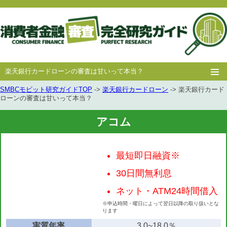
楽天銀行カードローンの審査は甘いって本当？
SMBCモビット研究ガイドTOP
->
楽天銀行カードローン
-> 楽天銀行カード
ホー
消費者
中小消費者
キャッシング
キャッシング
ローンの審査は甘いって本当？
ム
金融
金融
審査
豆知識
アコム
最短即日融資※
30日間無利息
ネット・ATM24時間借入
※申込時間・曜日によって翌日以降の取り扱いとな
ります
実質年率
3.0~18.0％