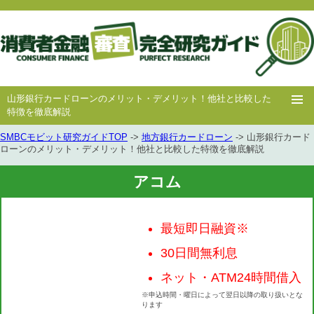
山形銀行カードローンのメリット・デメリット！他社と比較した
特徴を徹底解説
SMBCモビット研究ガイドTOP
->
地方銀行カードローン
-> 山形銀行カード
ホー
消費者
中小消費者
キャッシング
キャッシング
ローンのメリット・デメリット！他社と比較した特徴を徹底解説
ム
金融
金融
審査
豆知識
アコム
最短即日融資※
30日間無利息
ネット・ATM24時間借入
※申込時間・曜日によって翌日以降の取り扱いとな
ります