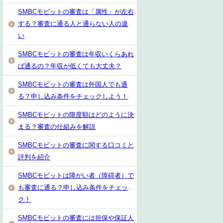
SMBCモビットの審査は「属性」が左右
する？審査に通る人と通らない人の違
い
SMBCモビットの審査は年収いくらあれ
ば通るの？年収が低くても大丈夫？
SMBCモビットの審査は外国人でも通
る？申し込み条件をチェックしよう！
SMBCモビットの限度額はどのように決
まる？審査の仕組みを解説
SMBCモビットの審査に関する口コミと
評判を紹介
SMBCモビットは障がい者（障碍者）で
も審査に通る？申し込み条件をチェッ
ク！
SMBCモビットの審査には担保や保証人