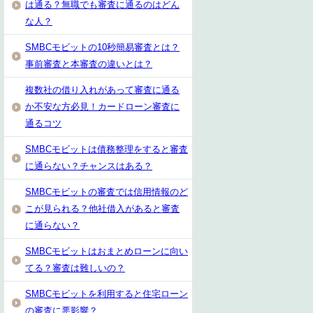
は通る？無職でも審査に通るのはどん
な人？
SMBCモビットの10秒簡易審査とは？
事前審査と本審査の違いとは？
複数社の借り入れがあって審査に通る
か不安な方必見！カードローン審査に
通るコツ
SMBCモビットは債務整理をすると審査
に通らない？チャンスはある？
SMBCモビットの審査では信用情報のど
こが見られる？他社借入があると審査
に通らない？
SMBCモビットはおまとめローンに向い
てる？審査は難しいの？
SMBCモビットを利用すると住宅ローン
の審査に悪影響？