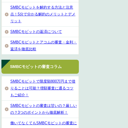
SMBCモビットを解約する方法と注意
点！5分で分かる解約のメリットとデメ
リット
SMBCモビットの返済について
SMBCモビットとアコムの審査・金利・
返済を徹底比較
SMBCモビットの審査コラム
SMBCモビットで限度額800万円まで借
りることは可能？増額審査に通るコツ
もご紹介！
SMBCモビットの審査は甘いの？厳しい
の？3つのポイントから徹底解析！
働いてなくてもSMBCモビットの審査に