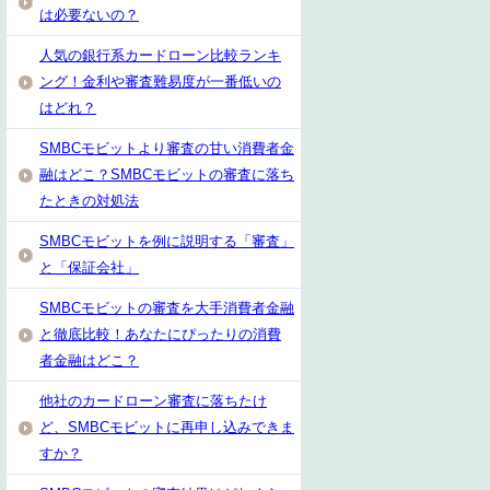
は必要ないの？
人気の銀行系カードローン比較ランキ
ング！金利や審査難易度が一番低いの
はどれ？
SMBCモビットより審査の甘い消費者金
融はどこ？SMBCモビットの審査に落ち
たときの対処法
SMBCモビットを例に説明する「審査」
と「保証会社」
SMBCモビットの審査を大手消費者金融
と徹底比較！あなたにぴったりの消費
者金融はどこ？
他社のカードローン審査に落ちたけ
ど、SMBCモビットに再申し込みできま
すか？