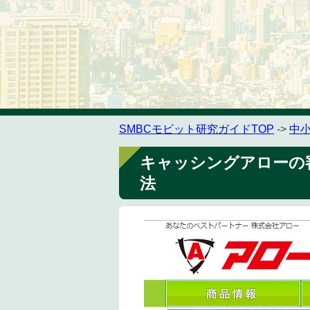
SMBCモビット研究ガイドTOP
->
中
キャッシングアローの
法