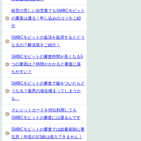
経営の苦しい自営業でもSMBCモビット
の審査は通る！申し込みのコツをご紹
介
SMBCモビットの返済を延滞するとどう
なるの？解決策をご紹介！
SMBCモビットの審査時間が長くなる5
つの要因は？時間がかかると審査に落
ちやすい？
SMBCモビットの審査で嘘をついたらど
うなる？最悪の場合捕まってしまうか
も…
クレジットカードを何社利用しても
SMBCモビットの審査には通るんです
SMBCモビットの審査では総量規制に要
注意！年収の1/3超は借入できません！