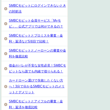
SMBCモビットにログインできないとき
の対処法
SMBCモビット会員サービス「Myモ
ビ」、公式アプリでは何ができるの？
SMBCモビットとプロミスを審査・金
利・返済など5項目で比較！
SMBCモビットとノーローンの審査や金
利を徹底比較
借金がバレが不安な女性必見！SMBCモ
ビットなら誰でも内緒で借りられる！
カードローン選びで失敗したくない方
へ！3分で分かるSMBCモビットのメリ
ットとデメリット
SMBCモビットとアイフルの審査・金
利・返済を徹底比較