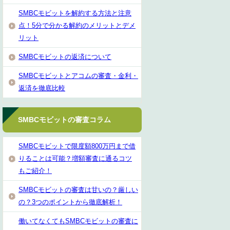
SMBCモビットを解約する方法と注意
点！5分で分かる解約のメリットとデメ
リット
SMBCモビットの返済について
SMBCモビットとアコムの審査・金利・
返済を徹底比較
SMBCモビットの審査コラム
SMBCモビットで限度額800万円まで借
りることは可能？増額審査に通るコツ
もご紹介！
SMBCモビットの審査は甘いの？厳しい
の？3つのポイントから徹底解析！
働いてなくてもSMBCモビットの審査に