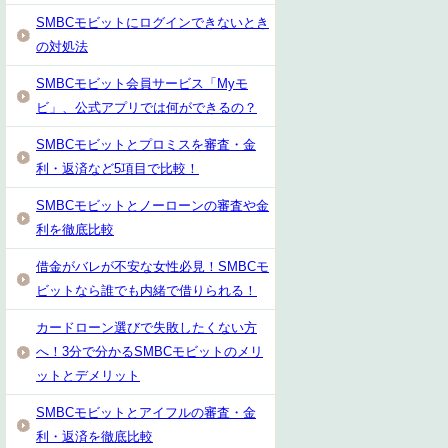
SMBCモビットにログインできないとき
の対処法
SMBCモビット会員サービス「Myモ
ビ」、公式アプリでは何ができるの？
SMBCモビットとプロミスを審査・金
利・返済など5項目で比較！
SMBCモビットとノーローンの審査や金
利を徹底比較
借金がバレが不安な女性必見！SMBCモ
ビットなら誰でも内緒で借りられる！
カードローン選びで失敗したくない方
へ！3分で分かるSMBCモビットのメリ
ットとデメリット
SMBCモビットとアイフルの審査・金
利・返済を徹底比較