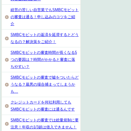
経営の苦しい自営業でもSMBCモビット
の審査は通る！申し込みのコツをご紹
介
SMBCモビットの返済を延滞するとどう
なるの？解決策をご紹介！
SMBCモビットの審査時間が長くなる5
つの要因は？時間がかかると審査に落
ちやすい？
SMBCモビットの審査で嘘をついたらど
うなる？最悪の場合捕まってしまうか
も…
クレジットカードを何社利用しても
SMBCモビットの審査には通るんです
SMBCモビットの審査では総量規制に要
注意！年収の1/3超は借入できません！