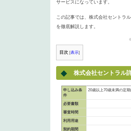
サービスになっています。
この記事では、株式会社セントラル
を徹底解説します。
目次
[
表示
]
株式会社セントラル
申し込み条
20歳以上70歳未満の
件
必要書類
審査時間
利用用途
契約期間