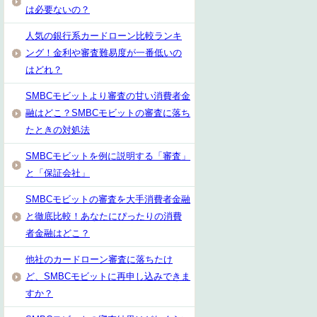
は必要ないの？
人気の銀行系カードローン比較ランキ
ング！金利や審査難易度が一番低いの
はどれ？
SMBCモビットより審査の甘い消費者金
融はどこ？SMBCモビットの審査に落ち
たときの対処法
SMBCモビットを例に説明する「審査」
と「保証会社」
SMBCモビットの審査を大手消費者金融
と徹底比較！あなたにぴったりの消費
者金融はどこ？
他社のカードローン審査に落ちたけ
ど、SMBCモビットに再申し込みできま
すか？