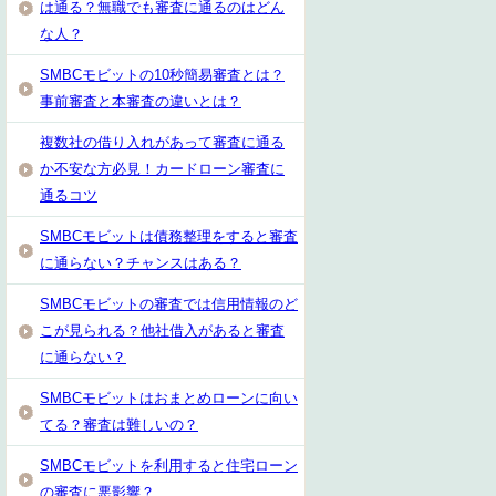
は通る？無職でも審査に通るのはどん
な人？
SMBCモビットの10秒簡易審査とは？
事前審査と本審査の違いとは？
複数社の借り入れがあって審査に通る
か不安な方必見！カードローン審査に
通るコツ
SMBCモビットは債務整理をすると審査
に通らない？チャンスはある？
SMBCモビットの審査では信用情報のど
こが見られる？他社借入があると審査
に通らない？
SMBCモビットはおまとめローンに向い
てる？審査は難しいの？
SMBCモビットを利用すると住宅ローン
の審査に悪影響？