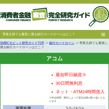
専業主婦でも審査に通る銀行カードローンはどこ？
SMBCモビット研究ガイドTOP
->
銀行カードローン
-> 専業主婦でも審査に
ホー
消費者
中小消費者
キャッシング
キャッシング
通る銀行カードローンはどこ？
ム
金融
金融
審査
豆知識
アコム
最短即日融資※
30日間無利息
ネット・ATM24時間借入
※申込時間・曜日によって翌日以降の取り扱いとな
ります
実質年率
3.0~18.0％