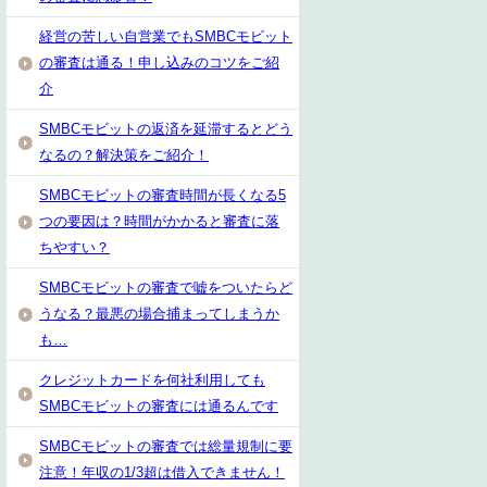
経営の苦しい自営業でもSMBCモビット
の審査は通る！申し込みのコツをご紹
介
SMBCモビットの返済を延滞するとどう
なるの？解決策をご紹介！
SMBCモビットの審査時間が長くなる5
つの要因は？時間がかかると審査に落
ちやすい？
SMBCモビットの審査で嘘をついたらど
うなる？最悪の場合捕まってしまうか
も…
クレジットカードを何社利用しても
SMBCモビットの審査には通るんです
SMBCモビットの審査では総量規制に要
注意！年収の1/3超は借入できません！