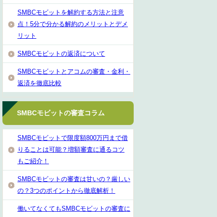
SMBCモビットを解約する方法と注意
点！5分で分かる解約のメリットとデメ
リット
SMBCモビットの返済について
SMBCモビットとアコムの審査・金利・
返済を徹底比較
SMBCモビットの審査コラム
SMBCモビットで限度額800万円まで借
りることは可能？増額審査に通るコツ
もご紹介！
SMBCモビットの審査は甘いの？厳しい
の？3つのポイントから徹底解析！
働いてなくてもSMBCモビットの審査に