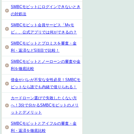
SMBCモビットにログインできないとき
の対処法
SMBCモビット会員サービス「Myモ
ビ」、公式アプリでは何ができるの？
SMBCモビットとプロミスを審査・金
利・返済など5項目で比較！
SMBCモビットとノーローンの審査や金
利を徹底比較
借金がバレが不安な女性必見！SMBCモ
ビットなら誰でも内緒で借りられる！
カードローン選びで失敗したくない方
へ！3分で分かるSMBCモビットのメリ
ットとデメリット
SMBCモビットとアイフルの審査・金
利・返済を徹底比較