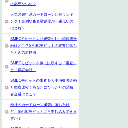
は必要ないの？
人気の銀行系カードローン比較ランキ
ング！金利や審査難易度が一番低いの
はどれ？
SMBCモビットより審査の甘い消費者金
融はどこ？SMBCモビットの審査に落ち
たときの対処法
SMBCモビットを例に説明する「審査」
と「保証会社」
SMBCモビットの審査を大手消費者金融
と徹底比較！あなたにぴったりの消費
者金融はどこ？
他社のカードローン審査に落ちたけ
ど、SMBCモビットに再申し込みできま
すか？