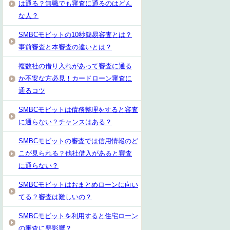
は通る？無職でも審査に通るのはどん
な人？
SMBCモビットの10秒簡易審査とは？
事前審査と本審査の違いとは？
複数社の借り入れがあって審査に通る
か不安な方必見！カードローン審査に
通るコツ
SMBCモビットは債務整理をすると審査
に通らない？チャンスはある？
SMBCモビットの審査では信用情報のど
こが見られる？他社借入があると審査
に通らない？
SMBCモビットはおまとめローンに向い
てる？審査は難しいの？
SMBCモビットを利用すると住宅ローン
の審査に悪影響？