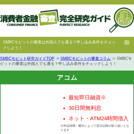
SMBCモビットの審査は外国人でも通る？申し込み条件をチェッ
クしよう！
SMBCモビット研究ガイドTOP
->
SMBCモビットの審査コラム
-> SMBCモ
ホー
消費者
中小消費者
キャッシング
キャッシング
ビットの審査は外国人でも通る？申し込み条件をチェックしよう！
ム
金融
金融
審査
豆知識
アコム
最短即日融資※
30日間無利息
ネット・ATM24時間借入
※申込時間・曜日によって翌日以降の取り扱いとな
ります