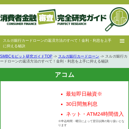
スルガ銀行カードローンの返済方法のすべて！金利・利息を上手
に抑える秘訣
SMBCモビット研究ガイドTOP
->
スルガ銀行カードローン
-> スルガ銀行カ
ホー
消費者
中小消費者
キャッシング
キャッシング
ードローンの返済方法のすべて！金利・利息を上手に抑える秘訣
ム
金融
金融
審査
豆知識
アコム
最短即日融資※
30日間無利息
ネット・ATM24時間借入
※申込時間・曜日によって翌日以降の取り扱いとな
ります