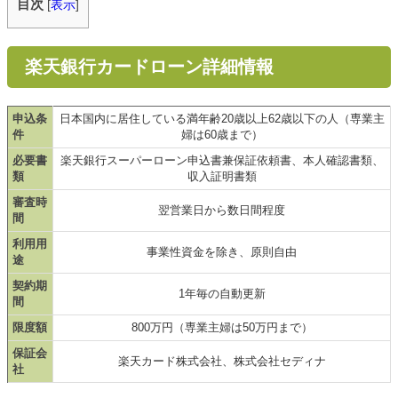
目次
[
表示
]
楽天銀行カードローン詳細情報
申込条
日本国内に居住している満年齢20歳以上62歳以下の人（専業主
件
婦は60歳まで）
必要書
楽天銀行スーパーローン申込書兼保証依頼書、本人確認書類、
類
収入証明書類
審査時
翌営業日から数日間程度
間
利用用
事業性資金を除き、原則自由
途
契約期
1年毎の自動更新
間
限度額
800万円（専業主婦は50万円まで）
保証会
楽天カード株式会社、株式会社セディナ
社